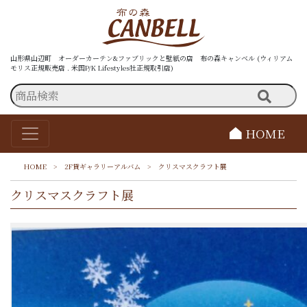
山形県山辺町 オーダーカーテン&ファブリックと壁紙の店 布の森キャンベル (ウィリアム
モリス正規販売店 . 米国P/K Lifestyles社正規取引店)
HOME
HOME
>
2F貸ギャラリーアルバム
>
クリスマスクラフト展
クリスマスクラフト展