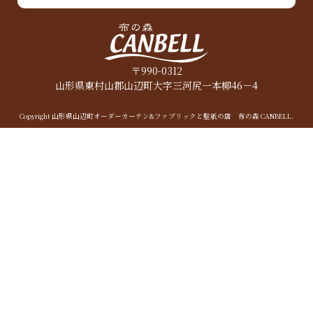
〒990-0312
山形県東村山郡山辺町大字三河尻一本柳46－4
Copyright 山形県山辺町オーダーカーテン&ファブリックと壁紙の店 布の森 CANBELL.