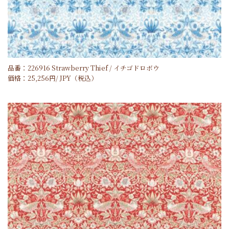
品番：226916 Strawberry Thief / イチゴドロボウ
価格：
25,256
円/
JPY
（税込）