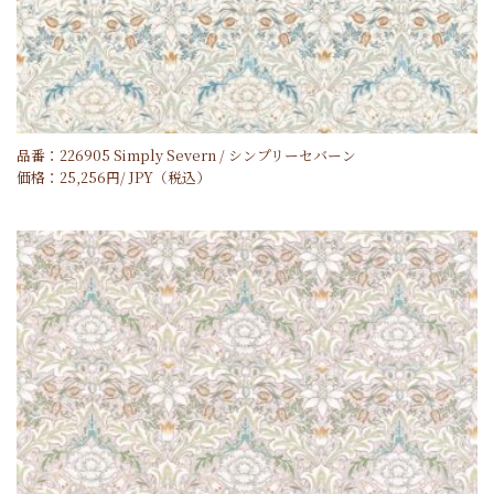
品番：226905 Simply Severn / シンプリーセバーン
価格：
25,256
円/
JPY
（税込）