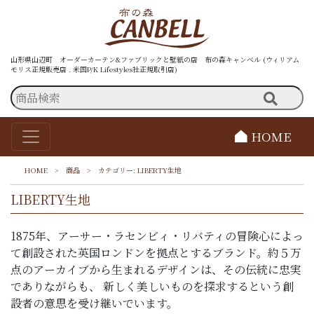
山形県山辺町 オーダーカーテン&ファブリックと壁紙の店 布の森キャンベル (ウィリアム
モリス正規販売店 . 米国P/K Lifestyles社正規取引店)
HOME
HOME
>
商品
>
カテゴリー:
LIBERTY生地
LIBERTY生地
1875年、アーサー・ラセンビィ・リバティの冒険心によっ
て創設された英国ロンドンを拠点とするブランド。約５万
点のアーカイブから生まれるデザインは、その伝統に忠実
でありながらも、 新しく美しいものを探求するという創
設者の意思を受け継いでいます。