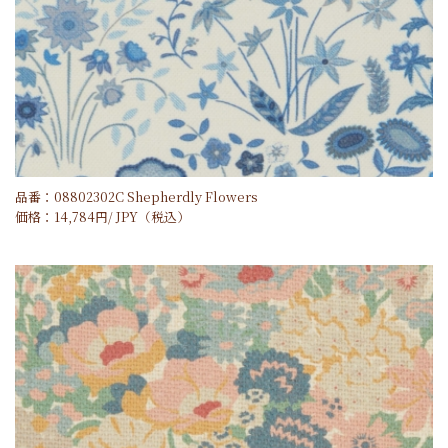
品番：08802302C Shepherdly Flowers
価格：
14,784
円/
JPY
（税込）