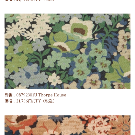
品番：08792301U Thorpe House
価格：
21,736
円/
JPY
（税込）