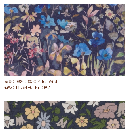
品番：08802305Q Felda Wild
価格：
14,784
円/
JPY
（税込）