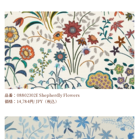
品番：08802302E Shepherdly Flowers
価格：
14,784
円/
JPY
（税込）