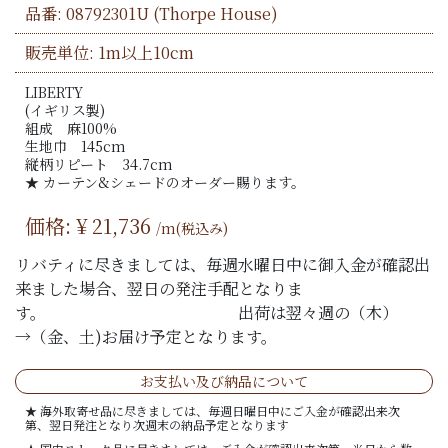
品番:
08792301U
(Thorpe House)
販売単位: 1m以上10cm
LIBERTY
(イギリス製)
組成 麻100%
生地巾 145cm
縦柄リピート 34.7cm
★ カーテン&シェードのオーダー賜ります。
価格: ¥
21,736
/m(税込み)
リバティに尽きましては、毎週水曜日中に御入金が確認出
来ました場合、翌日の発注手配となりま
す。 出荷は翌々週の（木）
→（金、土)お届け予定となります。
お支払い及び納品について
★ 海外取寄せ品に尽きましては、毎週日曜日中にご入金が確認出来次
第、翌日発注となり次週末の納品予定となります