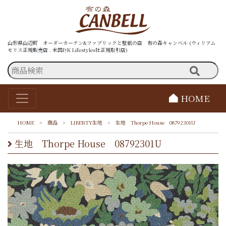
山形県山辺町 オーダーカーテン&ファブリックと壁紙の店 布の森キャンベル (ウィリアム
モリス正規販売店 . 米国P/K Lifestyles社正規取引店)
HOME
HOME
>
商品
>
LIBERTY生地
>
生地 Thorpe House 08792301U
生地 Thorpe House 08792301U