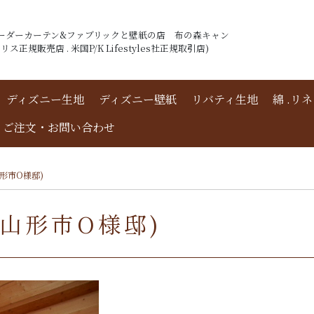
ーダーカーテン&ファブリックと壁紙の店 布の森キャン
ス正規販売店 . 米国P/K Lifestyles社正規取引店)
ディズニー生地
ディズニー壁紙
リバティ生地
綿 .リ
ご注文・お問い合わせ
形市O様邸)
山形市O様邸)