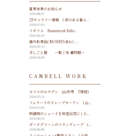
夏季休業のお知らせ
2026/08/07
2Fギャラリー情報 ( 涼のある暮ら...
2026/07/03
イギリス Beaumont Fabr...
2026/06/19
海外取寄品( MORRIS含む) ....
2026/05/13
手しごと展 ー繋ぐ布 着物服ー
2026/04/09
CANBELL WORK
モリスのロウデン (山形市 T様邸)
2026/07/21
フェラーラのドレープカーテン ( 山...
2026/07/06
刺繍柄のシェードを和室出窓に ( 上...
2026/06/19
ダークグリーンのリネンドレープ ( ...
2026/06/08
リノベーション+無地リネン ( 山形...