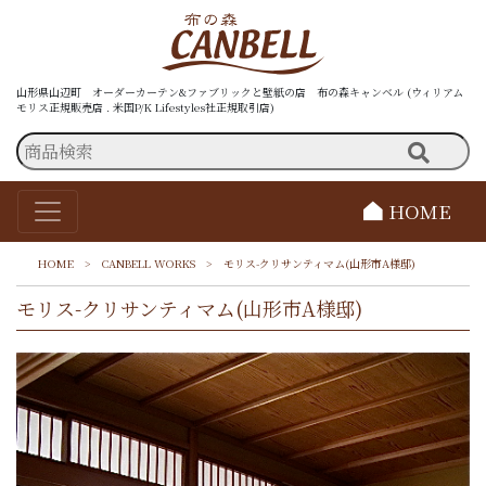
山形県山辺町 オーダーカーテン&ファブリックと壁紙の店 布の森キャンベル (ウィリアム
モリス正規販売店 . 米国P/K Lifestyles社正規取引店)
HOME
HOME
>
CANBELL WORKS
>
モリス-クリサンティマム(山形市A様邸)
モリス-クリサンティマム(山形市A様邸)