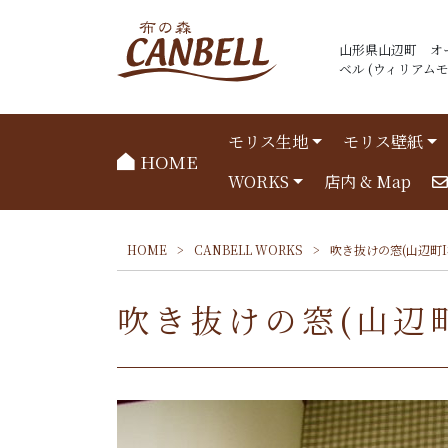
山形県山辺町 オ
ベル (ウィリアムモリ
モリス生地
モリス壁紙
HOME
WORKS
店内 & Map
HOME
>
CANBELL WORKS
>
吹き抜けの窓(山辺町I
吹き抜けの窓(山辺町