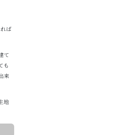
来れば
建て
ても
出来
生地