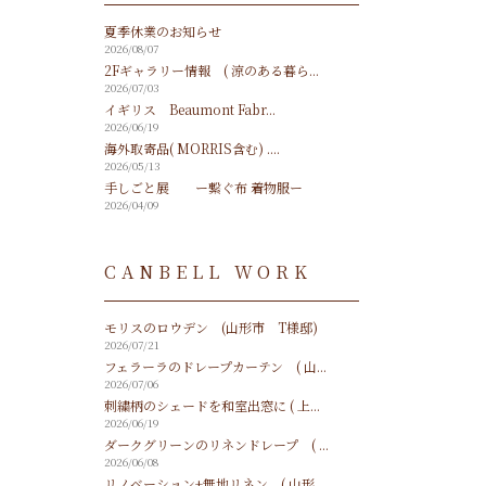
夏季休業のお知らせ
2026/08/07
2Fギャラリー情報 ( 涼のある暮ら...
2026/07/03
イギリス Beaumont Fabr...
2026/06/19
海外取寄品( MORRIS含む) ....
2026/05/13
手しごと展 ー繋ぐ布 着物服ー
2026/04/09
CANBELL WORK
モリスのロウデン (山形市 T様邸)
2026/07/21
フェラーラのドレープカーテン ( 山...
2026/07/06
刺繍柄のシェードを和室出窓に ( 上...
2026/06/19
ダークグリーンのリネンドレープ ( ...
2026/06/08
リノベーション+無地リネン ( 山形...