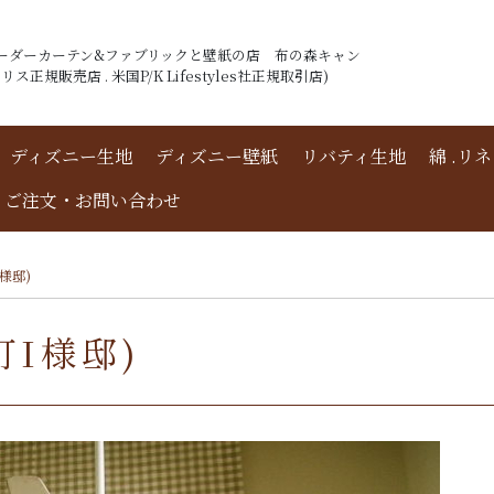
ーダーカーテン&ファブリックと壁紙の店 布の森キャン
ス正規販売店 . 米国P/K Lifestyles社正規取引店)
ディズニー生地
ディズニー壁紙
リバティ生地
綿 .リ
ご注文・お問い合わせ
様邸)
I様邸)