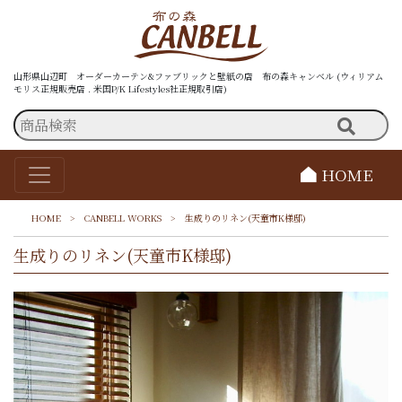
山形県山辺町 オーダーカーテン&ファブリックと壁紙の店 布の森キャンベル (ウィリアム
モリス正規販売店 . 米国P/K Lifestyles社正規取引店)
HOME
HOME
>
CANBELL WORKS
>
生成りのリネン(天童市K様邸)
生成りのリネン(天童市K様邸)