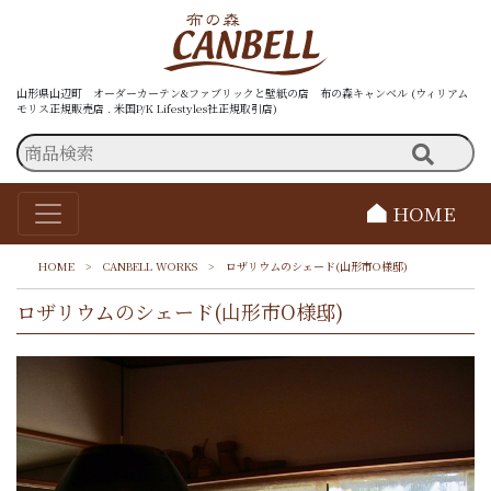
山形県山辺町 オーダーカーテン&ファブリックと壁紙の店 布の森キャンベル (ウィリアム
モリス正規販売店 . 米国P/K Lifestyles社正規取引店)
HOME
HOME
>
CANBELL WORKS
>
ロザリウムのシェード(山形市O様邸)
ロザリウムのシェード(山形市O様邸)