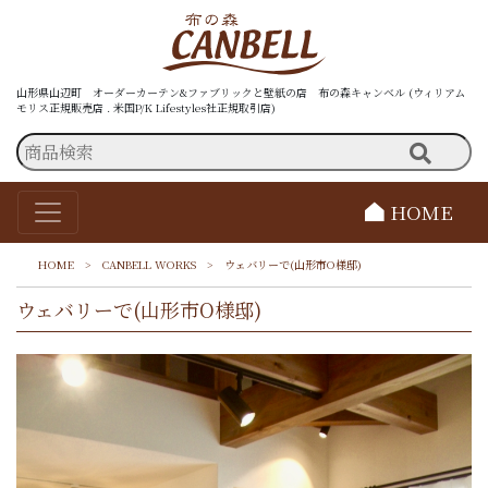
山形県山辺町 オーダーカーテン&ファブリックと壁紙の店 布の森キャンベル (ウィリアム
モリス正規販売店 . 米国P/K Lifestyles社正規取引店)
HOME
HOME
>
CANBELL WORKS
>
ウェバリーで(山形市O様邸)
ウェバリーで(山形市O様邸)