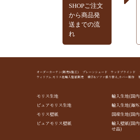
SHOPご注文
から商品発
送までの流
れ
オーダーカーテン(販売&施工) プレーンシェード ウッドブライン
ウィリアム.モリス他輸入壁紙販売 椅子&ソファ張り替え,カバー制作 
モリス生地
輸入生地(国内
ピュアモリス生地
輸入生地(海外
モリス壁紙
国産生地(国内
ピュアモリス壁紙
輸入壁紙(国
せ品)