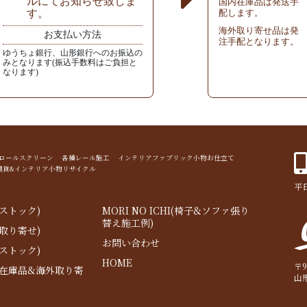
ルにてお知らせ致しま
国内在庫品は発送手
す。
配します。
海外取り寄せ品は発
お支払い方法
注手配となります。
ゆうちょ銀行、山形銀行へのお振込の
みとなります(振込手数料はご負担と
なります)
ド ロールスクリーン 各種レール施工 インテリアファブリック小物お仕立て
雑貨&インテリア小物リサイクル
平日
ストック)
MORI NO ICHI(椅子&ソファ張り
替え施工例)
取り寄せ)
お問い合わせ
ストック)
HOME
〒9
内在庫品&海外取り寄
山