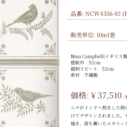
品番:
NCW4356-02
(F
販売単位: 10m1巻
Nina Campbell(イギリス製
壁紙巾 52cm
縦柄リピート 52cm
素材 不織製
価格: ¥
37,510
/
ニナがインドへ旅をした際
けてデザインされました。
描き、落ち着いたメタリッ