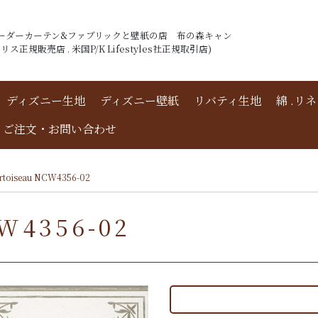
ーダーカーテン&ファブリックと壁紙の店 布の森キャン
ス正規販売店 . 米国P/K Lifestyles社正規取引店)
ディズニー生地
ディズニー壁紙
リバティ生地
綿 .リ
ご注文・お問い合わせ
rtoiseau NCW4356-02
W4356-02