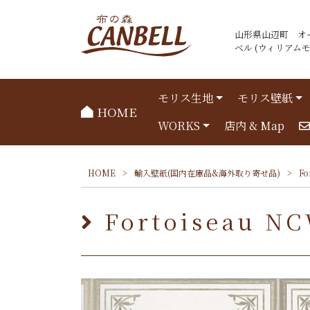
山形県山辺町 オ
ベル (ウィリアムモリ
モリス生地
モリス壁紙
HOME
WORKS
店内 & Map
HOME
>
輸入壁紙(国内在庫品&海外取り寄せ品)
>
Fo
Fortoiseau NC