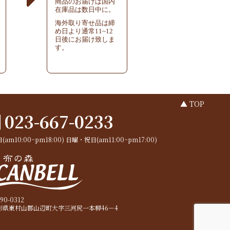
商品のお届けは国内
在庫品は数日中に。
海外取り寄せ品は締
め日より通常11~12
日後にお届け致しま
す。
▲ TOP
023-667-0233
(am10:00~pm18:00)
日曜・祝日(am11:00~pm17:00)
90-0312
形県東村山郡山辺町大字三河尻一本柳46－4