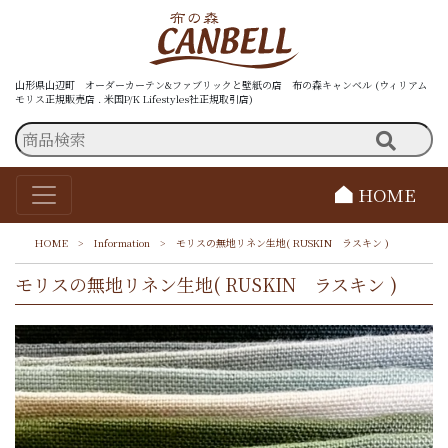
山形県山辺町 オーダーカーテン&ファブリックと壁紙の店 布の森キャンベル (ウィリアム
モリス正規販売店 . 米国P/K Lifestyles社正規取引店)
HOME
HOME
>
Information
>
モリスの無地リネン生地( RUSKIN ラスキン )
モリスの無地リネン生地( RUSKIN ラスキン )