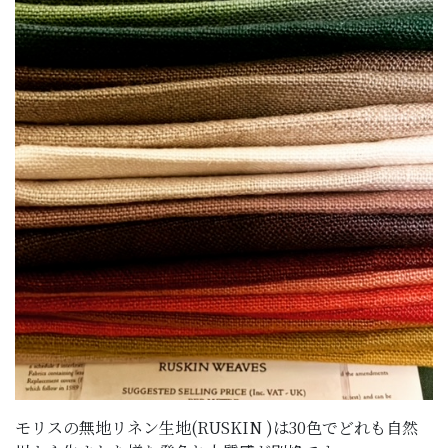
モリスの無地リネン生地(RUSKIN )は30色でどれも自然