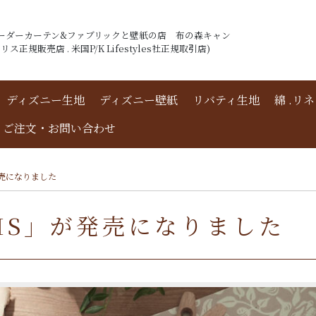
ーダーカーテン&ファブリックと壁紙の店 布の森キャン
ス正規販売店 . 米国P/K Lifestyles社正規取引店)
ディズニー生地
ディズニー壁紙
リバティ生地
綿 .リ
ご注文・お問い合わせ
が発売になりました
RRIS」が発売になりました