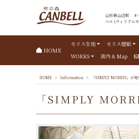
山形県山辺町 オ
ベル (ウィリアムモリ
モリス生地
モリス壁紙
HOME
WORKS
店内 & Map
HOME
>
Information
>
「SIMPLY MORRIS」
「SIMPLY MO