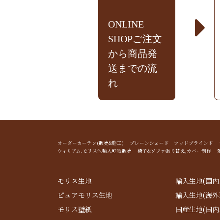
ONLINE
SHOPご注文
から商品発
送までの流
れ
オーダーカーテン(販売&施工) プレーンシェード ウッドブライン
ウィリアム.モリス他輸入壁紙販売 椅子&ソファ張り替え,カバー制作 
モリス生地
輸入生地(国内
ピュアモリス生地
輸入生地(海外
モリス壁紙
国産生地(国内