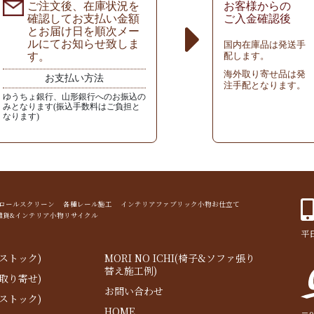
ご注文後、在庫状況を
お客様からの
確認してお支払い金額
ご入金確認後
とお届け日を順次メー
ルにてお知らせ致しま
国内在庫品は発送手
す。
配します。
海外取り寄せ品は発
お支払い方法
注手配となります。
ゆうちょ銀行、山形銀行へのお振込の
みとなります(振込手数料はご負担と
なります)
ド ロールスクリーン 各種レール施工 インテリアファブリック小物お仕立て
雑貨&インテリア小物リサイクル
平日
ストック)
MORI NO ICHI(椅子&ソファ張り
替え施工例)
取り寄せ)
お問い合わせ
ストック)
HOME