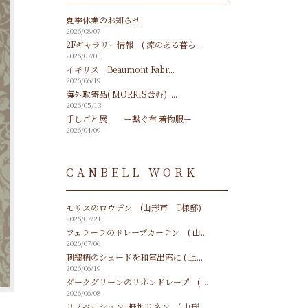
夏季休業のお知らせ
2026/08/07
2Fギャラリー情報 ( 涼のある暮ら...
2026/07/03
イギリス Beaumont Fabr...
2026/06/19
海外取寄品( MORRIS含む) ....
2026/05/13
手しごと展 ー繋ぐ布 着物服ー
2026/04/09
CANBELL WORK
モリスのロウデン (山形市 T様邸)
2026/07/21
フェラーラのドレープカーテン ( 山...
2026/07/06
刺繍柄のシェードを和室出窓に ( 上...
2026/06/19
ダークグリーンのリネンドレープ ( ...
2026/06/08
リノベーション+無地リネン ( 山形...