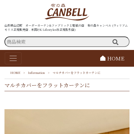
山形県山辺町 オーダーカーテン&ファブリックと壁紙の店 布の森キャンベル (ウィリアム
モリス正規販売店 . 米国P/K Lifestyles社正規取引店)
HOME
HOME
>
Information
>
マルチカバーをフラットカーテンに
マルチカバーをフラットカーテンに