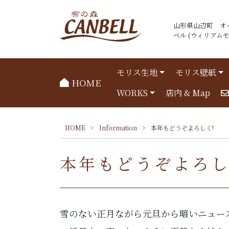
山形県山辺町 オ
ベル (ウィリアムモリ
モリス生地
モリス壁紙
HOME
WORKS
店内 & Map
HOME
>
Information
>
本年もどうぞよろしく!
本年もどうぞよろし
雪のない正月ながら元旦から暗いニュー