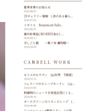
夏季休業のお知らせ
2026/08/07
2Fギャラリー情報 ( 涼のある暮ら...
2026/07/03
イギリス Beaumont Fabr...
2026/06/19
海外取寄品( MORRIS含む) ....
2026/05/13
手しごと展 ー繋ぐ布 着物服ー
2026/04/09
CANBELL WORK
モリスのロウデン (山形市 T様邸)
2026/07/21
フェラーラのドレープカーテン ( 山...
2026/07/06
刺繍柄のシェードを和室出窓に ( 上...
2026/06/19
ダークグリーンのリネンドレープ ( ...
2026/06/08
リノベーション+無地リネン ( 山形...