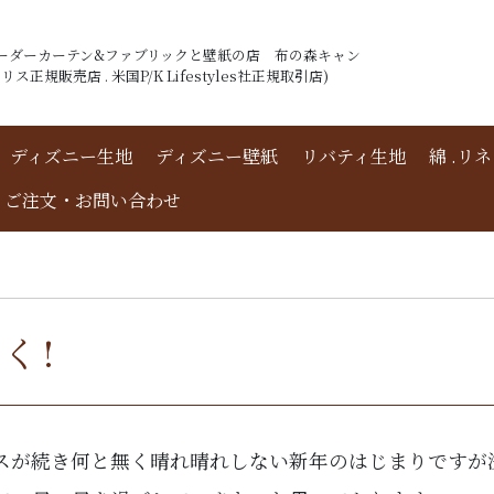
ーダーカーテン&ファブリックと壁紙の店 布の森キャン
ス正規販売店 . 米国P/K Lifestyles社正規取引店)
ディズニー生地
ディズニー壁紙
リバティ生地
綿 .リ
ご注文・お問い合わせ
く!
スが続き何と無く晴れ晴れしない新年のはじまりですが