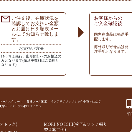
ご注文後、在庫状況を
お客様からの
確認してお支払い金額
ご入金確認後
とお届け日を順次メー
ルにてお知らせ致しま
国内在庫品は発送手
す。
配します。
海外取り寄せ品は発
お支払い方法
注手配となります。
ゆうちょ銀行、山形銀行へのお振込の
みとなります(振込手数料はご負担と
なります)
ド ロールスクリーン 各種レール施工 インテリアファブリック小物お仕立て
雑貨&インテリア小物リサイクル
平日
ストック)
MORI NO ICHI(椅子&ソファ張り
替え施工例)