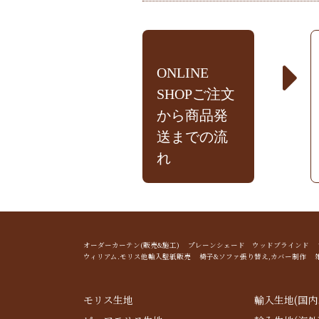
ONLINE
SHOPご注文
から商品発
送までの流
れ
オーダーカーテン(販売&施工) プレーンシェード ウッドブライン
ウィリアム.モリス他輸入壁紙販売 椅子&ソファ張り替え,カバー制作 
モリス生地
輸入生地(国内