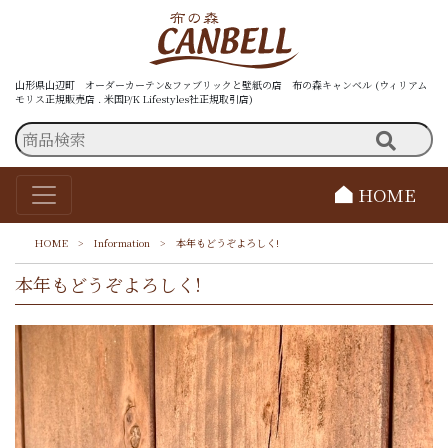
山形県山辺町 オーダーカーテン&ファブリックと壁紙の店 布の森キャンベル (ウィリアム
モリス正規販売店 . 米国P/K Lifestyles社正規取引店)
HOME
HOME
>
Information
>
本年もどうぞよろしく!
本年もどうぞよろしく!