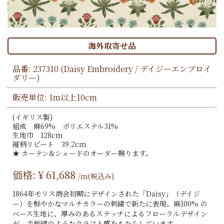
海外取寄せ品
品番:
237310
(Daisy Embroidery / デイジーエンブロイ
ダリー)
販売単位: 1m以上10cm
(イギリス製)
組成 麻69% ポリエステル31%
生地巾 128cm
縦柄リピート 39.2cm
★ カーテン&シェードのオーダー賜ります。
価格: ¥
61,688
/m(税込み)
1864年モリス商会初期にデザインされた「Daisy」（デイジ
ー）を鮮やかなマルチカラーの刺繍で新たに表現。麻100% の
ベース生地に、厚みのあるステッチによるフローラルデザイン
が、手刺繍のようなクラフト感をもたらしています。