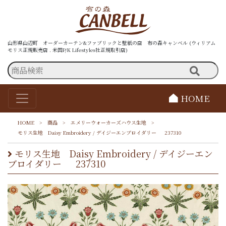
山形県山辺町 オーダーカーテン&ファブリックと壁紙の店 布の森キャンベル (ウィリアム
モリス正規販売店 . 米国P/K Lifestyles社正規取引店)
HOME
HOME
>
商品
>
エメリーウォーカーズハウス生地
>
モリス生地 Daisy Embroidery / デイジーエンブロイダリー 237310
モリス生地 Daisy Embroidery / デイジーエン
ブロイダリー 237310