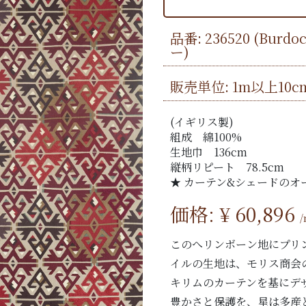
品番:
236520
(Burdo
ー)
販売単位: 1m以上10c
(イギリス製)
組成 綿100%
生地巾 136cm
縦柄リピート 78.5cm
★ カーテン&シェードのオ
価格: ¥
60,896
このへリンボーン地にプリ
イルの生地は、モリス商会
キリムのカーテンを基にデ
豊かさと保護を、星は多産