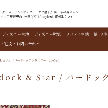
ーダーカーテン&ファブリックと壁紙の店 布の森キャン
ス正規販売店 . 米国P/K Lifestyles社正規取引店)
ディズニー生地
ディズニー壁紙
リバティ生地
綿 .リ
ご注文・お問い合わせ
 & Star / バードックアンドスター 236520
ock & Star / バー