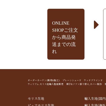
ONLINE
SHOPご注文
から商品発
送までの流
れ
オーダーカーテン(販売&施工) プレーンシェード ウッドブライン
ウィリアム.モリス他輸入壁紙販売 椅子&ソファ張り替え,カバー制作 
モリス生地
輸入生地(国内
ピュアモリス生地
輸入生地(海外