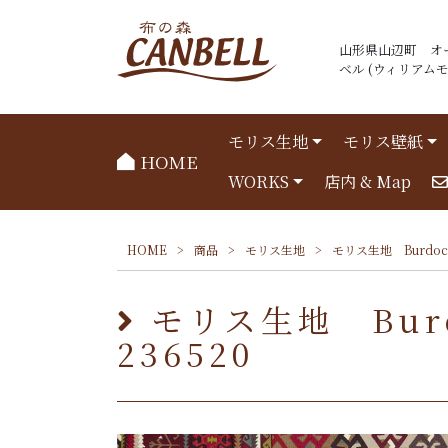
山形県山辺町 オ
ベル (ウィリアムモリ
モリス生地
モリス壁紙
HOME
WORKS
店内 & Map
HOME
>
商品
>
モリス生地
>
モリス生地 Burdock
モリス生地 Burd
236520