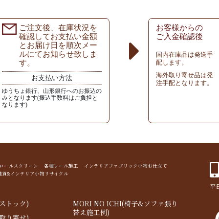
ご注文後、在庫状況を
お客様からの
確認してお支払い金額
ご入金確認後
とお届け日を順次メー
ルにてお知らせ致しま
国内在庫品は発送手
す。
配します。
海外取り寄せ品は発
お支払い方法
注手配となります。
ゆうちょ銀行、山形銀行へのお振込の
みとなります(振込手数料はご負担と
なります)
ド ロールスクリーン 各種レール施工 インテリアファブリック小物お仕立て
雑貨&インテリア小物リサイクル
平日
ストック)
MORI NO ICHI(椅子&ソファ張り
替え施工例)
取り寄せ)