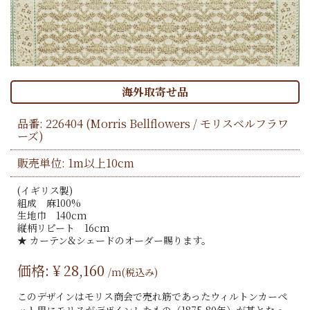
海外取寄せ品
品番:
226404
(Morris Bellflowers / モリスベルフラワ
ーズ)
販売単位: 1m以上10cm
(イギリス製)
組成 麻100%
生地巾 140cm
縦柄リピート 16cm
★ カーテン&シェードのオーダー賜ります。
価格: ¥
28,160
/m(税込み)
このデザインはモリス商会で売れ筋であったウィルトンカーペ