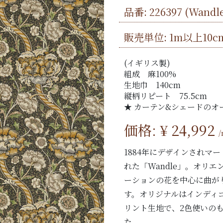
品番:
226397
(Wandl
販売単位: 1m以上10c
(イギリス製)
組成 麻100%
生地巾 140cm
縦柄リピート 75.5cm
★ カーテン&シェードのオ
価格: ¥
24,992
1884年にデザインされマ
れた「Wandle」。オリ
ーションの花を中心に曲が
す。オリジナルはインディ
リント生地で、2色使いの
た。