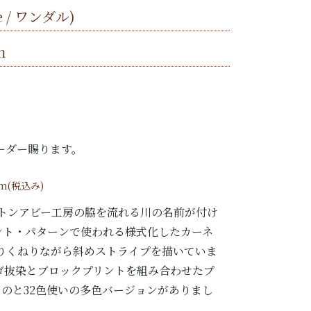
e / ワンダル)
m
ーダー賜ります。
/m(税込み)
ートンアビー工房の脇を流れる川の名前が付け
エント・パターンで使われる様式化したカーネ
りくねりながら斜めストライプを描いていま
ゴ抜染とブロックプリントを組み合わせたプ
ものと32色使いの多色バージョンがありまし