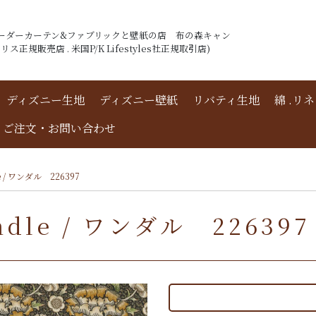
ーダーカーテン&ファブリックと壁紙の店 布の森キャン
ス正規販売店 . 米国P/K Lifestyles社正規取引店)
ディズニー生地
ディズニー壁紙
リバティ生地
綿 .リ
ご注文・お問い合わせ
/ ワンダル 226397
le / ワンダル 226397