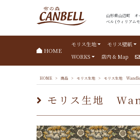
山形県山辺町 オ
ベル (ウィリアムモリ
モリス生地
モリス壁紙
HOME
WORKS
店内 & Map
HOME
>
商品
>
モリス生地
>
モリス生地 Wandle 
モリス生地 Wand