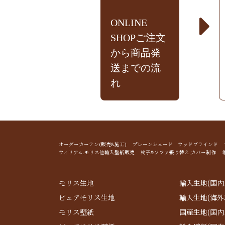
ONLINE
SHOPご注文
から商品発
送までの流
れ
オーダーカーテン(販売&施工) プレーンシェード ウッドブライン
ウィリアム.モリス他輸入壁紙販売 椅子&ソファ張り替え,カバー制作 
モリス生地
輸入生地(国内
ピュアモリス生地
輸入生地(海外
モリス壁紙
国産生地(国内