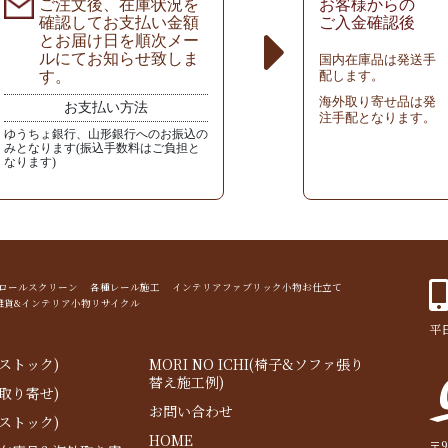
ご注文後、在庫状況を
お客様からの
確認してお支払い金額
ご入金確認後
とお届け日を順次メー
ルにてお知らせ致しま
国内在庫品は発送手
す。
配します。
海外取り寄せ品は発
お支払い方法
注手配となります。
ゆうちょ銀行、山形銀行へのお振込の
みとなります(振込手数料はご負担と
なります)
ド ロールスクリーン 各種レール施工 インテリアファブリック小物お仕立て
雑貨&インテリア小物リサイクル
平日
ストック)
MORI NO ICHI(椅子&ソファ張り
替え施工例)
取り寄せ)
お問い合わせ
ストック)
HOME
〒9