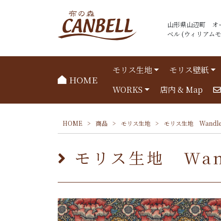
山形県山辺町 オ
ベル (ウィリアムモリ
モリス生地
モリス壁紙
HOME
WORKS
店内 & Map
HOME
>
商品
>
モリス生地
>
モリス生地 Wandle 
モリス生地 Wand