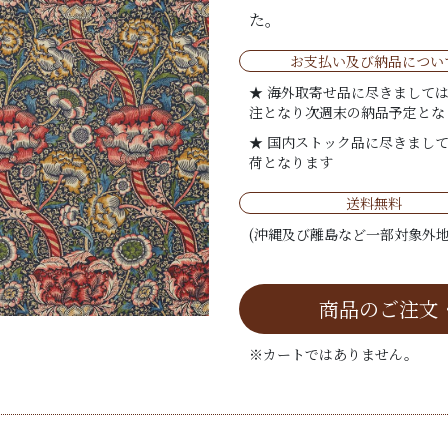
た。
お支払い及び納品につい
★ 海外取寄せ品に尽きまして
注となり次週末の納品予定とな
★ 国内ストック品に尽きまし
荷となります
送料無料
(沖縄及び離島など一部対象外地
商品のご注文
※カートではありません。