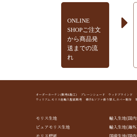
ONLINE
SHOPご注文
から商品発
送までの流
れ
オーダーカーテン(販売&施工) プレーンシェード ウッドブライン
ウィリアム.モリス他輸入壁紙販売 椅子&ソファ張り替え,カバー制作 
モリス生地
輸入生地(国内
ピュアモリス生地
輸入生地(海外
モリス壁紙
国産生地(国内