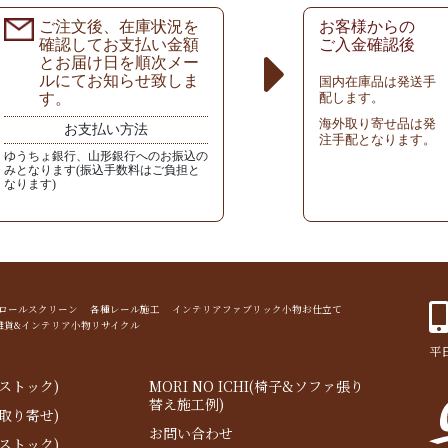
ご注文後、在庫状況を
お客様からの
確認してお支払い金額
ご入金確認後
とお届け日を順次メー
ルにてお知らせ致しま
国内在庫品は発送手
す。
配します。
海外取り寄せ品は発
お支払い方法
注手配となります。
ゆうちょ銀行、山形銀行へのお振込の
みとなります(振込手数料はご負担と
なります)
ド ロールスクリーン 各種レール施工 インテリアファブリック小物お仕立て
雑貨&インテリア小物リサイクル
平日
ストック)
MORI NO ICHI(椅子&ソファ張り
替え施工例)
取り寄せ)
お問い合わせ
ストック)