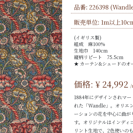
品番:
226398
(Wandl
販売単位: 1m以上10c
(イギリス製)
組成 麻100%
生地巾 140cm
縦柄リピート 75.5cm
★ カーテン&シェードのオ
価格: ¥
24,992
1884年にデザインされマ
れた「Wandle」。オリ
ーションの花を中心に曲が
す。オリジナルはインディ
リント生地で、2色使いの