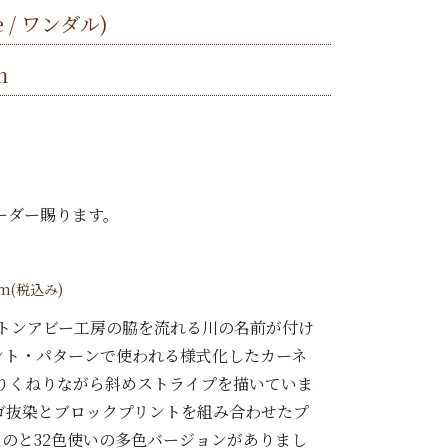
e / ワンダル)
m
ーダー賜ります。
/m(税込み)
ートンアビー工房の脇を流れる川の名前が付け
エント・パターンで使われる様式化したカーネ
りくねりながら斜めストライプを描いていま
ゴ抜染とブロックプリントを組み合わせたプ
ものと32色使いの多色バージョンがありまし