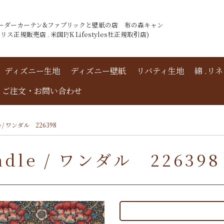
ーダーカーテン&ファブリックと壁紙の店 布の森キャン
ス正規販売店 . 米国P/K Lifestyles社正規取引店)
ディズニー生地
ディズニー壁紙
リバティ生地
綿 .リ
ご注文・お問い合わせ
/ ワンダル 226398
le / ワンダル 226398