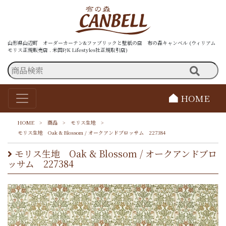
山形県山辺町 オーダーカーテン&ファブリックと壁紙の店 布の森キャンベル (ウィリアム
モリス正規販売店 . 米国P/K Lifestyles社正規取引店)
HOME
HOME
>
商品
>
モリス生地
>
モリス生地 Oak & Blossom / オークアンドブロッサム 227384
モリス生地 Oak & Blossom / オークアンドブロ
ッサム 227384