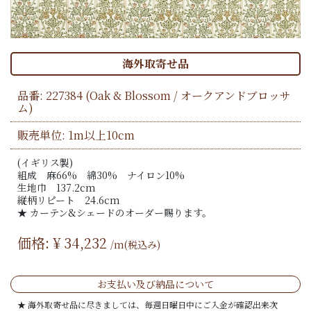
海外取寄せ品
品番:
227384
(Oak & Blossom / オークアンドブロッサ
ム)
販売単位: 1m以上10cm
(イギリス製)
組成 麻66% 綿30% ナイロン10%
生地巾 137.2cm
縦柄リピート 24.6cm
★ カーテン&シェードのオーダー賜ります。
価格: ¥
34,232
/m(税込み)
お支払い及び納品について
★ 海外取寄せ品に尽きましては、毎週日曜日中にご入金が確認出来次