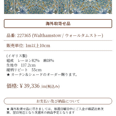
海外取寄せ品
品番:
227365
(Walthamstow / ウォールタムストー)
販売単位: 1m以上10cm
(イギリス製)
組成 レーヨン82% 麻18%
生地巾 137.2cm
縦柄リピート 55cm
★ カーテン&シェードのオーダー賜ります。
価格: ¥
39,336
/m(税込み)
お支払い及び納品について
★ 海外取寄せ品に尽きましては、毎週日曜日中にご入金が確認出来次
第、翌日発注となり次週末の納品予定となります