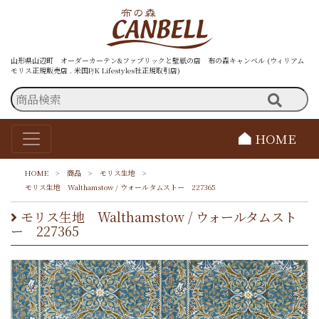
山形県山辺町 オーダーカーテン&ファブリックと壁紙の店 布の森キャンベル (ウィリアム
モリス正規販売店 . 米国P/K Lifestyles社正規取引店)
HOME
HOME
>
商品
>
モリス生地
>
モリス生地 Walthamstow / ウォールタムストー 227365
モリス生地 Walthamstow / ウォールタムスト
ー 227365