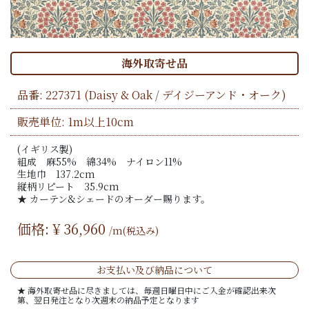
海外取寄せ品
品番:
227371
(Daisy & Oak / デイジーアンド・オーク)
販売単位: 1m以上10cm
(イギリス製)
組成 麻55% 綿34% ナイロン11%
生地巾 137.2cm
縦柄リピート 35.9cm
★ カーテン&シェードのオーダー賜ります。
価格: ¥
36,960
/m(税込み)
お支払い及び納品について
★ 海外取寄せ品に尽きましては、毎週日曜日中にご入金が確認出来次
第、翌日発注となり次週末の納品予定となります