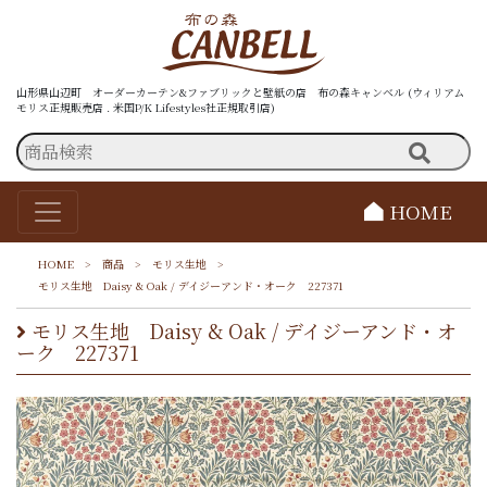
山形県山辺町 オーダーカーテン&ファブリックと壁紙の店 布の森キャンベル (ウィリアム
モリス正規販売店 . 米国P/K Lifestyles社正規取引店)
HOME
HOME
>
商品
>
モリス生地
>
モリス生地 Daisy & Oak / デイジーアンド・オーク 227371
モリス生地 Daisy & Oak / デイジーアンド・オ
ーク 227371