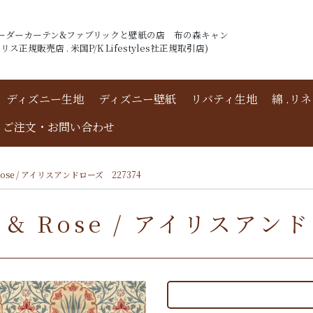
ーダーカーテン&ファブリックと壁紙の店 布の森キャン
ス正規販売店 . 米国P/K Lifestyles社正規取引店)
ディズニー生地
ディズニー壁紙
リバティ生地
綿 .リ
ご注文・お問い合わせ
Rose / アイリスアンドローズ 227374
& Rose / アイリスアン