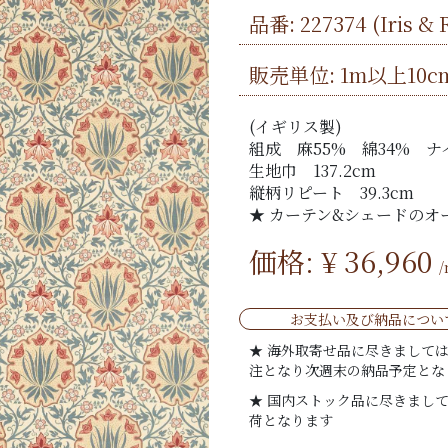
品番:
227374
(Iris 
販売単位: 1m以上10c
(イギリス製)
組成 麻55% 綿34%
生地巾 137.2cm
縦柄リピート 39.3cm
★ カーテン&シェードのオ
価格: ¥
36,960
お支払い及び納品につい
★ 海外取寄せ品に尽きまして
注となり次週末の納品予定とな
★ 国内ストック品に尽きまし
荷となります