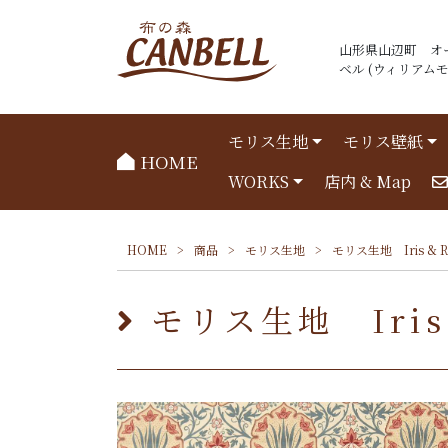
山形県山辺町 オ
ベル (ウィリアムモリ
モリス生地
モリス壁紙
HOME
WORKS
店内 & Map
HOME
>
商品
>
モリス生地
>
モリス生地 Iris & 
モリス生地 Iris 