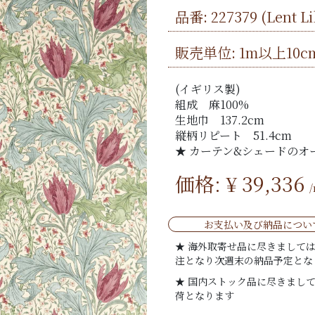
品番:
227379
(Lent 
販売単位: 1m以上10c
(イギリス製)
組成 麻100%
生地巾 137.2cm
縦柄リピート 51.4cm
★ カーテン&シェードのオ
価格: ¥
39,336
お支払い及び納品につい
★ 海外取寄せ品に尽きまして
注となり次週末の納品予定とな
★ 国内ストック品に尽きまし
荷となります