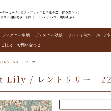
ーダーカーテン&ファブリックと壁紙の店 布の森キャン
ス正規販売店 . 米国P/K Lifestyles社正規取引店)
ディズニー生地
ディズニー壁紙
リバティ生地
綿 .リ
ご注文・お問い合わせ
ly / レントリリー 227379
Lily / レントリリー 22