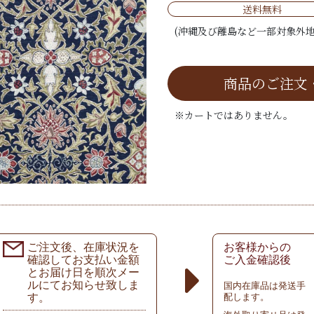
送料無料
(沖縄及び離島など一部対象外地
商品のご注文
※カートではありません。
ご注文後、在庫状況を
お客様からの
確認してお支払い金額
ご入金確認後
とお届け日を順次メー
ルにてお知らせ致しま
国内在庫品は発送手
す。
配します。