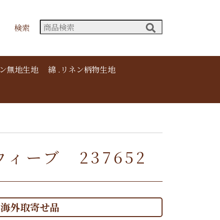
検索
ネン無地生地
綿 .リネン柄物生地
ウィーブ 237652
海外取寄せ品