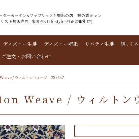
ーダーカーテン&ファブリックと壁紙の店 布の森キャン
ス正規販売店 . 米国P/K Lifestyles社正規取引店)
ディズニー生地
ディズニー壁紙
リバティ生地
綿 .リ
ご注文・お問い合わせ
Weave / ウィルトンウィーブ 237652
on Weave / ウィルトン