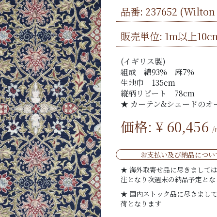
品番:
237652
(Wilto
販売単位: 1m以上10c
(イギリス製)
組成 綿93% 麻7
生地巾 135cm
縦柄リピート 78cm
★ カーテン&シェードのオ
価格: ¥
60,456
お支払い及び納品につい
★ 海外取寄せ品に尽きまして
注となり次週末の納品予定とな
★ 国内ストック品に尽きまし
荷となります