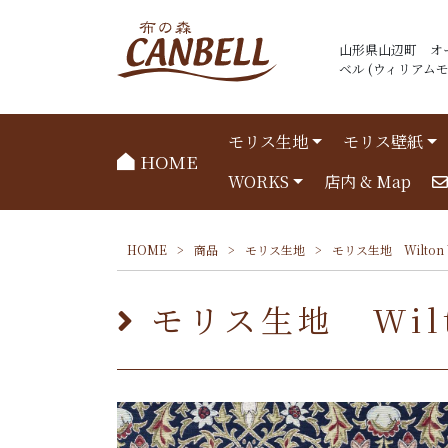
山形県山辺町 オ
ベル (ウィリアムモリ
モリス生地
モリス壁紙
HOME
WORKS
店内 & Map
HOME
>
商品
>
モリス生地
>
モリス生地 Wilton 
モリス生地 Wilt