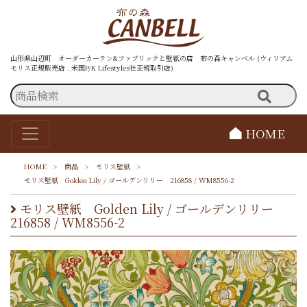
山形県山辺町 オーダーカーテン&ファブリックと壁紙の店 布の森キャンベル (ウィリアム
モリス正規販売店 . 米国P/K Lifestyles社正規取引店)
HOME
HOME
>
商品
>
モリス壁紙
>
モリス壁紙 Golden Lily / ゴールデンリリー 216858 / WM8556-2
モリス壁紙 Golden Lily / ゴールデンリリー
216858 / WM8556-2