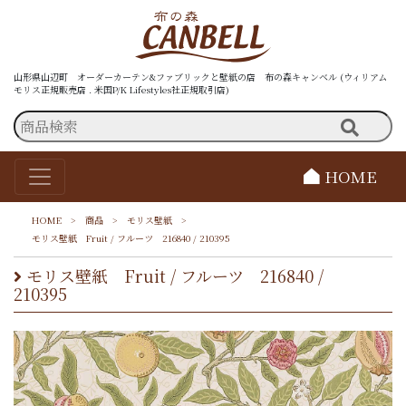
山形県山辺町 オーダーカーテン&ファブリックと壁紙の店 布の森キャンベル (ウィリアム
モリス正規販売店 . 米国P/K Lifestyles社正規取引店)
HOME
HOME
>
商品
>
モリス壁紙
>
モリス壁紙 Fruit / フルーツ 216840 / 210395
モリス壁紙 Fruit / フルーツ 216840 /
210395