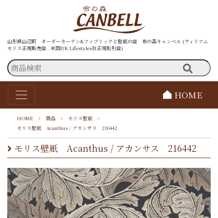
山形県山辺町 オーダーカーテン&ファブリックと壁紙の店 布の森キャンベル (ウィリアム
モリス正規販売店 . 米国P/K Lifestyles社正規取引店)
HOME
HOME
>
商品
>
モリス壁紙
>
モリス壁紙 Acanthus / アカンサス 216442
モリス壁紙 Acanthus / アカンサス 216442