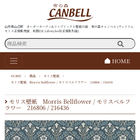
山形県山辺町 オーダーカーテン&ファブリックと壁紙の店 布の森キャンベル (ウィリアム
モリス正規販売店 . 米国P/K Lifestyles社正規取引店)
HOME
HOME
>
商品
>
モリス壁紙
>
モリス壁紙 Morris Bellflower / モリスベルフラワー 216806 / 216436
モリス壁紙 Morris Bellflower / モリスベルフ
ラワー 216806 / 216436