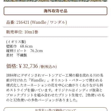
海外取寄せ品
品番:
216421
(Wandle / ワンダル)
販売単位: 10m1巻
(イギリス製)
壁紙巾 68.6cm
縦柄リピート 76.2cm
素材 不織製
価格: ¥
32,736
/巻(税込み)
1884年にデザインされマートンアビー工房の脇を流れる川の名
前が付けれた「Wandle」。オリエント・パターンで使われる
様式化したカーネーションの花を中心に曲がりくねりながら斜
めストライプを描いています。オリジナルはインディゴ抜染と
ブロックプリントを組み合わせたプリント生地で、2色使いのも
のと32色使いの多色バージョンがありました。
お支払い及び納品について