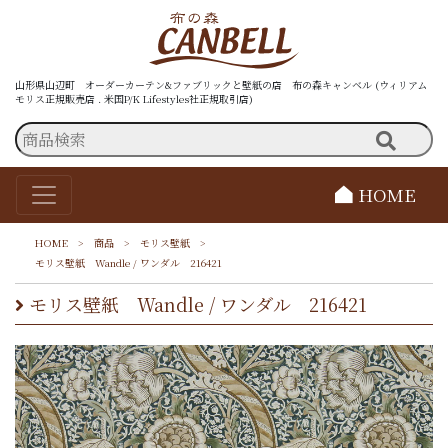
山形県山辺町 オーダーカーテン&ファブリックと壁紙の店 布の森キャンベル (ウィリアム
モリス正規販売店 . 米国P/K Lifestyles社正規取引店)
HOME
HOME
>
商品
>
モリス壁紙
>
モリス壁紙 Wandle / ワンダル 216421
モリス壁紙 Wandle / ワンダル 216421