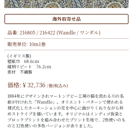
海外取寄せ品
品番:
216805 / 216422
(Wandle / ワンダル)
販売単位: 10m1巻
(イギリス製)
壁紙巾 68.6cm
縦柄リピート 76.2cm
素材 不織製
価格: ¥
32,736
/巻(税込み)
1884年にデザインされマートンアビー工房の脇を流れる川の名
前が付けれた「Wandle」。オリエント・パターンで使われる
様式化したカーネーションの花を中心に曲がりくねりながら斜
めストライプを描いています。オリジナルはインディゴ抜染と
ブロックプリントを組み合わせたプリント生地で、2色使いのも
のと32色使いの多色バージョンがありました。