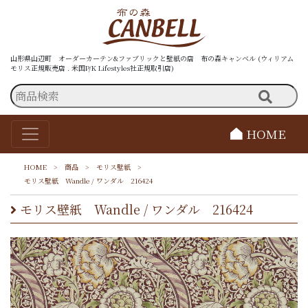
山形県山辺町 オーダーカーテン&ファブリックと壁紙の店 布の森キャンベル (ウィリアム
モリス正規販売店 . 米国P/K Lifestyles社正規取引店)
HOME
HOME
>
商品
>
モリス壁紙
>
モリス壁紙 Wandle / ワンダル 216424
モリス壁紙 Wandle / ワンダル 216424