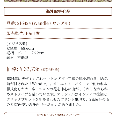
海外取寄せ品
品番:
216424
(Wandle / ワンダル)
販売単位: 10m1巻
(イギリス製)
壁紙巾 68.6cm
縦柄リピート 76.2cm
素材 不織製
価格: ¥
32,736
/巻(税込み)
1884年にデザインされマートンアビー工房の脇を流れる川の名
前が付けれた「Wandle」。オリエント・パターンで使われる
様式化したカーネーションの花を中心に曲がりくねりながら斜
めストライプを描いています。オリジナルはインディゴ抜染と
ブロックプリントを組み合わせたプリント生地で、2色使いのも
のと32色使いの多色バージョンがありました。
お支払い及び納品について