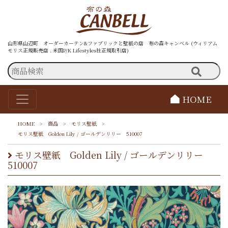
山形県山辺町 オーダーカーテン&ファブリックと壁紙の店 布の森キャンベル (ウィリアム
モリス正規販売店 . 米国P/K Lifestyles社正規取引店)
HOME
HOME
>
商品
>
モリス壁紙
>
モリス壁紙 Golden Lily / ゴールデンリリー 510007
モリス壁紙 Golden Lily / ゴールデンリリー
510007