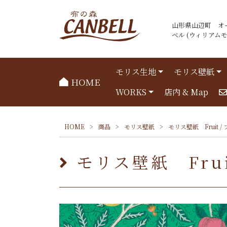
山形県山辺町 オ
ベル (ウィリアムモリ
モリス生地
モリス壁紙
HOME
WORKS
店内 & Map
HOME
>
商品
>
モリス壁紙
>
モリス壁紙 Fruit /
モリス壁紙 Fruit