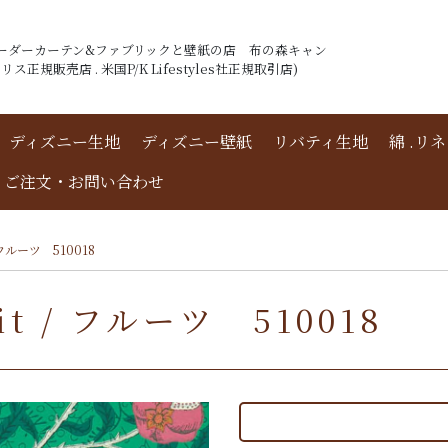
ーダーカーテン&ファブリックと壁紙の店 布の森キャン
ス正規販売店 . 米国P/K Lifestyles社正規取引店)
ディズニー生地
ディズニー壁紙
リバティ生地
綿 .リ
ご注文・お問い合わせ
 フルーツ 510018
 / フルーツ 510018