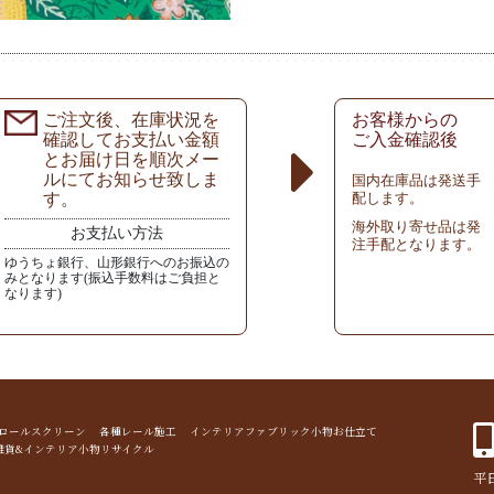
ご注文後、在庫状況を
お客様からの
確認してお支払い金額
ご入金確認後
とお届け日を順次メー
ルにてお知らせ致しま
国内在庫品は発送手
す。
配します。
海外取り寄せ品は発
お支払い方法
注手配となります。
ゆうちょ銀行、山形銀行へのお振込の
みとなります(振込手数料はご負担と
なります)
ド ロールスクリーン 各種レール施工 インテリアファブリック小物お仕立て
雑貨&インテリア小物リサイクル
平日