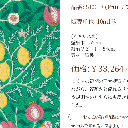
品番:
510018
(Fruit 
販売単位: 10m1巻
(イギリス製)
壁紙巾 52cm
縦柄リピート 54cm
素材 紙製
価格: ¥
33,264
モリスの初期の三大壁紙デ
ながら、複雑さと流れるリ
や規則性のどちらにも反対
した。
お支払い及び納品につい
★ 海外取寄せ品に尽きまして