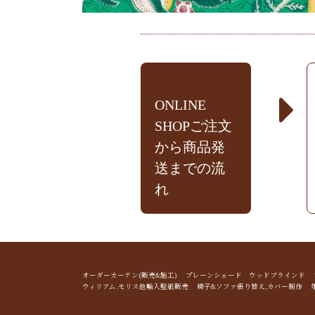
ONLINE
SHOPご注文
から商品発
送までの流
れ
オーダーカーテン(販売&施工) プレーンシェード ウッドブライン
ウィリアム.モリス他輸入壁紙販売 椅子&ソファ張り替え,カバー制作 