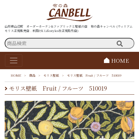
山形県山辺町 オーダーカーテン&ファブリックと壁紙の店 布の森キャンベル (ウィリアム
モリス正規販売店 . 米国P/K Lifestyles社正規取引店)
HOME
HOME
>
商品
>
モリス壁紙
>
モリス壁紙 Fruit / フルーツ 510019
モリス壁紙 Fruit / フルーツ 510019