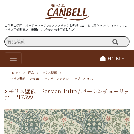
山形県山辺町 オーダーカーテン&ファブリックと壁紙の店 布の森キャンベル (ウィリアム
モリス正規販売店 . 米国P/K Lifestyles社正規取引店)
HOME
HOME
>
商品
>
モリス壁紙
>
モリス壁紙 Persian Tulip / パーシンチューリップ 217599
モリス壁紙 Persian Tulip / パーシンチューリッ
プ 217599