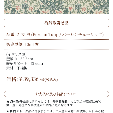
海外取寄せ品
品番:
217599
(Persian Tulip / パーシンチューリップ)
販売単位: 10m1巻
(イギリス製)
壁紙巾 68.6cm
縦柄リピート 31.6cm
素材 不織製
価格: ¥
39,336
/巻(税込み)
お支払い及び納品について
★ 海外取寄せ品に尽きましては、毎週日曜日中にご入金が確認出来次
第、翌日発注となり次週末の納品予定となります
★ 国内ストック品に尽きましては、ご入金が確認出来次第、当日から数