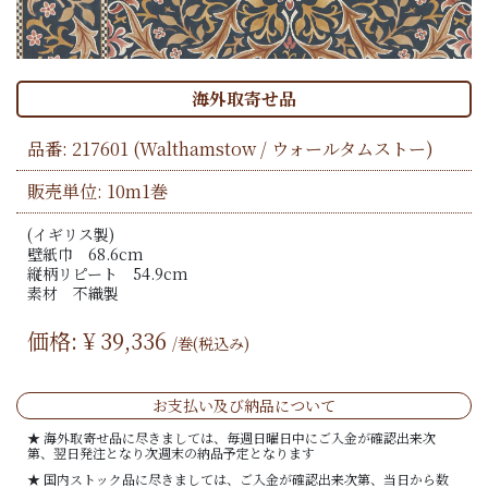
海外取寄せ品
品番:
217601
(Walthamstow / ウォールタムストー)
販売単位: 10m1巻
(イギリス製)
壁紙巾 68.6cm
縦柄リピート 54.9cm
素材 不織製
価格: ¥
39,336
/巻(税込み)
お支払い及び納品について
★ 海外取寄せ品に尽きましては、毎週日曜日中にご入金が確認出来次
第、翌日発注となり次週末の納品予定となります
★ 国内ストック品に尽きましては、ご入金が確認出来次第、当日から数