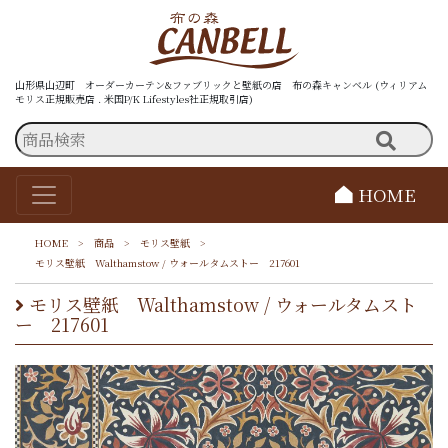
山形県山辺町 オーダーカーテン&ファブリックと壁紙の店 布の森キャンベル (ウィリアム
モリス正規販売店 . 米国P/K Lifestyles社正規取引店)
HOME
HOME
>
商品
>
モリス壁紙
>
モリス壁紙 Walthamstow / ウォールタムストー 217601
モリス壁紙 Walthamstow / ウォールタムスト
ー 217601