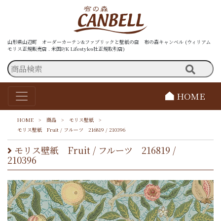
山形県山辺町 オーダーカーテン&ファブリックと壁紙の店 布の森キャンベル (ウィリアム
モリス正規販売店 . 米国P/K Lifestyles社正規取引店)
HOME
HOME
>
商品
>
モリス壁紙
>
モリス壁紙 Fruit / フルーツ 216819 / 210396
モリス壁紙 Fruit / フルーツ 216819 /
210396