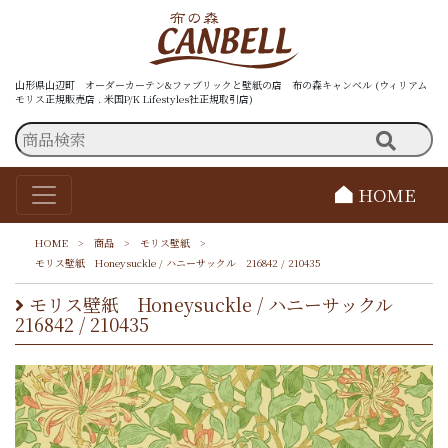
山形県山辺町 オーダーカーテン&ファブリックと壁紙の店 布の森キャンベル (ウィリアム
モリス正規販売店 . 米国P/K Lifestyles社正規取引店)
HOME
HOME
>
商品
>
モリス壁紙
>
モリス壁紙 Honeysuckle / ハニーサックル 216842 / 210435
モリス壁紙 Honeysuckle / ハニーサックル
216842 / 210435