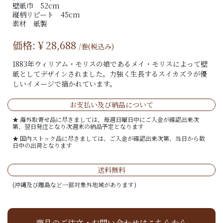
壁紙巾 52cm
縦柄リピート 45cm
素材 紙製
価格: ¥
28,688
/巻(税込み)
1883年ウィリアム・モリスの娘であるメイ・モリスによって壁
紙としてデザインされました。力強く生長するスイカズラが優
しいイメージで描かれています。
お支払い及び納品について
★ 海外取寄せ品に尽きましては、毎週日曜日中にご入金が確認出来次
第、翌日発注となり次週末の納品予定となります
★ 国内ストック品に尽きましては、ご入金が確認出来次第、当日から数
日中の出荷となります
送料無料
(沖縄及び離島など一部対象外地域があります)
商品のご注文・お問い合わせはこちらから