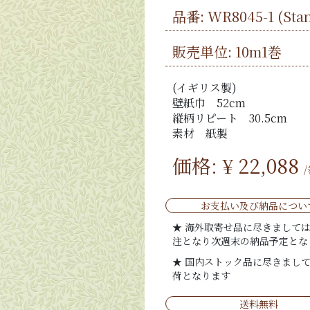
品番:
WR8045-1
(Sta
販売単位: 10m1巻
(イギリス製)
壁紙巾 52cm
縦柄リピート 30.5cm
素材 紙製
価格: ¥
22,088
お支払い及び納品につい
★ 海外取寄せ品に尽きまして
注となり次週末の納品予定とな
★ 国内ストック品に尽きまし
荷となります
送料無料