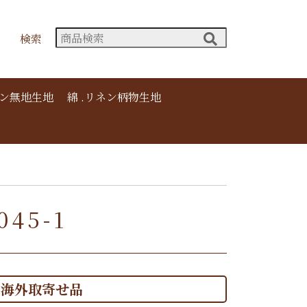
検索
ネン無地生地
綿 .リネン柄物生地
045-1
海外取寄せ品