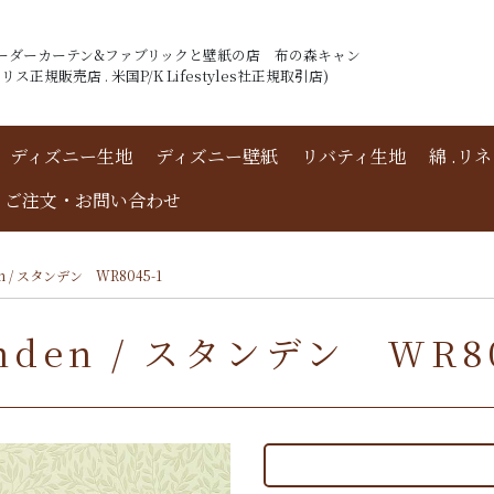
ーダーカーテン&ファブリックと壁紙の店 布の森キャン
ス正規販売店 . 米国P/K Lifestyles社正規取引店)
ディズニー生地
ディズニー壁紙
リバティ生地
綿 .リ
ご注文・お問い合わせ
n / スタンデン WR8045-1
den / スタンデン WR8