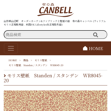
山形県山辺町 オーダーカーテン&ファブリックと壁紙の店 布の森キャンベル (ウィリアム
モリス正規販売店 . 米国P/K Lifestyles社正規取引店)
HOME
HOME
>
商品
>
モリス壁紙
>
モリス壁紙 Standen / スタンデン WR8045-20
モリス壁紙 Standen / スタンデン WR8045-
20