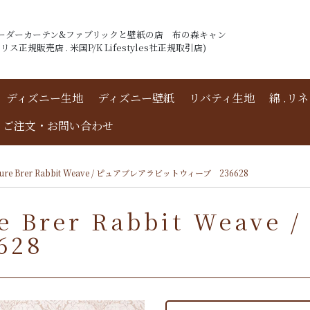
ーダーカーテン&ファブリックと壁紙の店 布の森キャン
ス正規販売店 . 米国P/K Lifestyles社正規取引店)
ディズニー生地
ディズニー壁紙
リバティ生地
綿 .リ
ご注文・お問い合わせ
e Brer Rabbit Weave / ピュアブレアラビットウィーブ 236628
Brer Rabbit Weave
6628