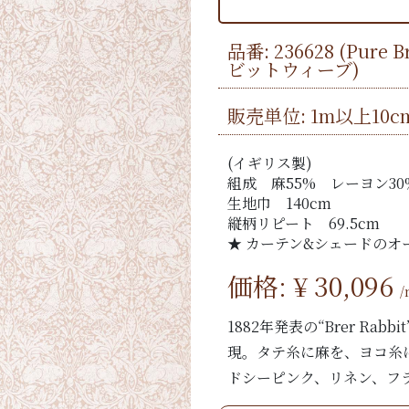
品番:
236628
(Pure 
ビットウィーブ)
販売単位: 1m以上10c
(イギリス製)
組成 麻55% レーヨン30
生地巾 140cm
縦柄リピート 69.5cm
★ カーテン&シェードのオ
価格: ¥
30,096
1882年発表の“Brer Ra
現。タテ糸に麻を、ヨコ糸
ドシーピンク、リネン、フ