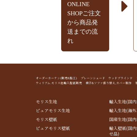
ONLINE
SHOPご注文
から商品発
送までの流
れ
オーダーカーテン(販売&施工) プレーンシェード ウッドブライン
ウィリアム.モリス他輸入壁紙販売 椅子&ソファ張り替え,カバー制作 
モリス生地
輸入生地(国内
ピュアモリス生地
輸入生地(海外
モリス壁紙
国産生地(国内
ピュアモリス壁紙
輸入壁紙(国
せ品)