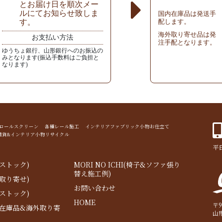
とお届け日を順次メー
ルにてお知らせ致しま
国内在庫品は発送手
す。
配します。
海外取り寄せ品は発
お支払い方法
注手配となります。
ゆうちょ銀行、山形銀行へのお振込の
みとなります(振込手数料はご負担と
なります)
ド ロールスクリーン 各種レール施工 インテリアファブリック小物お仕立て
雑貨&インテリア小物リサイクル
平日
ストック)
MORI NO ICHI(椅子&ソファ張り
替え施工例)
取り寄せ)
お問い合わせ
ストック)
HOME
〒9
内在庫品&海外取り寄
山