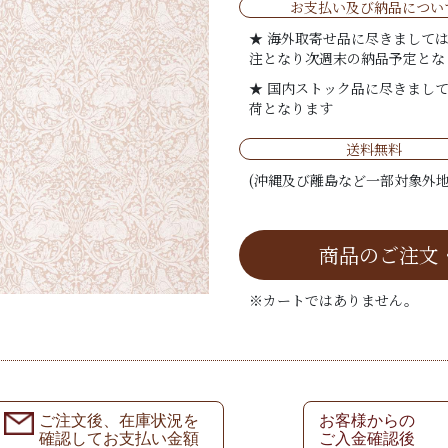
お支払い及び納品につい
★ 海外取寄せ品に尽きまして
注となり次週末の納品予定とな
★ 国内ストック品に尽きまし
荷となります
送料無料
(沖縄及び離島など一部対象外地
商品のご注文
※カートではありません。
ご注文後、在庫状況を
お客様からの
確認してお支払い金額
ご入金確認後