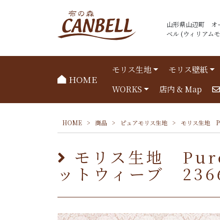
山形県山辺町 オ
ベル (ウィリアムモリ
モリス生地
モリス壁紙
HOME
WORKS
店内 & Map
HOME
>
商品
>
ピュアモリス生地
>
モリス生地 Pur
モリス生地 Pure 
ットウィーブ 23