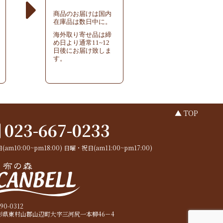
商品のお届けは国内
在庫品は数日中に。
海外取り寄せ品は締
め日より通常11~12
日後にお届け致しま
す。
▲ TOP
023-667-0233
(am10:00~pm18:00)
日曜・祝日(am11:00~pm17:00)
90-0312
形県東村山郡山辺町大字三河尻一本柳46－4