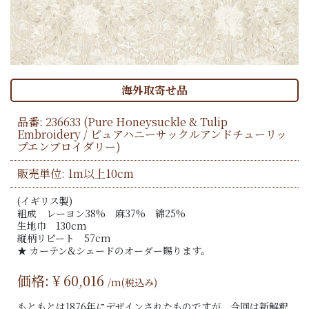
海外取寄せ品
品番:
236633
(Pure Honeysuckle & Tulip
Embroidery / ピュアハニーサックルアンドチューリッ
プエンブロイダリー)
販売単位: 1m以上10cm
(イギリス製)
組成 レーヨン38% 麻37% 綿25%
生地巾 130cm
縦柄リピート 57cm
★ カーテン&シェードのオーダー賜ります。
価格: ¥
60,016
/m(税込み)
もともとは1876年にデザインされたものですが、今回は新解釈