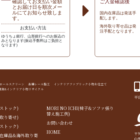
確認してお支払い金額
ご入金確認後
とお届け日を順次メー
ルにてお知らせ致しま
国内在庫品は発送手
す。
配します。
海外取り寄せ品は発
お支払い方法
注手配となります。
ゆうちょ銀行、山形銀行へのお振込の
みとなります(振込手数料はご負担と
なります)
ド ロールスクリーン 各種レール施工 インテリアファブリック小物お仕立て
雑貨&インテリア小物リサイクル
平日
ストック)
MORI NO ICHI(椅子&ソファ張り
替え施工例)
取り寄せ)
お問い合わせ
ストック)
HOME
〒9
内在庫品&海外取り寄
山