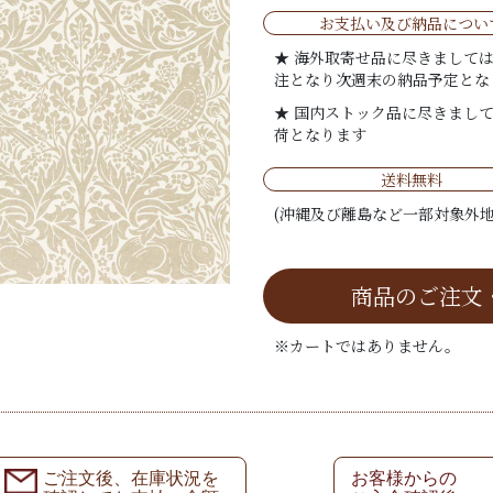
お支払い及び納品につい
★ 海外取寄せ品に尽きまして
注となり次週末の納品予定とな
★ 国内ストック品に尽きまし
荷となります
送料無料
(沖縄及び離島など一部対象外地
商品のご注文
※カートではありません。
ご注文後、在庫状況を
お客様からの