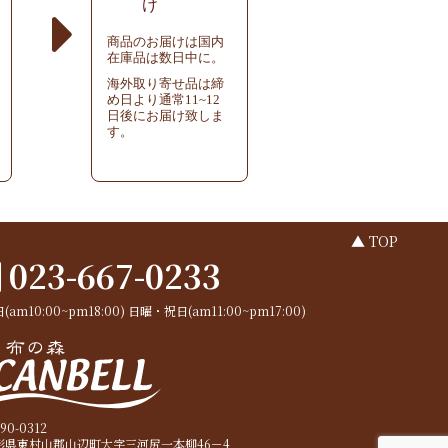
け
商品のお届けは国内
在庫品は数日中に。
海外取り寄せ品は締
め日より通常11~12
日後にお届け致しま
す。
▲ TOP
023-667-0233
(am10:00~pm18:00)
日曜・祝日(am11:00~pm17:00)
90-0312
形県東村山郡山辺町大字三河尻一本柳46－4