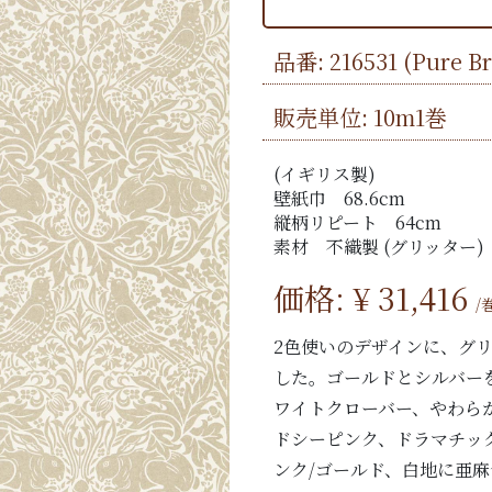
品番:
216531
(Pure 
販売単位: 10m1巻
(イギリス製)
壁紙巾 68.6cm
縦柄リピート 64cm
素材 不織製 (グリッター)
価格: ¥
31,416
/
2色使いのデザインに、グ
した。ゴールドとシルバー
ワイトクローバー、やわら
ドシーピンク、ドラマチッ
ンク/ゴールド、白地に亜