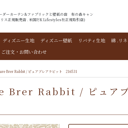
ーダーカーテン&ファブリックと壁紙の店 布の森キャン
ス正規販売店 . 米国P/K Lifestyles社正規取引店)
ディズニー生地
ディズニー壁紙
リバティ生地
綿 .リ
ご注文・お問い合わせ
e Brer Rabbit / ピュアブレアラビット 216531
 Brer Rabbit / 