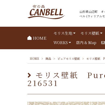
山形県山辺町 オ
ベル (ウィリアムモリ
モリス生地
モリス壁紙
HOME
WORKS
店内 & Map
HOME
>
商品
>
ピュアモリス壁紙
>
モリス壁紙 Pur
モリス壁紙 Pure
216531