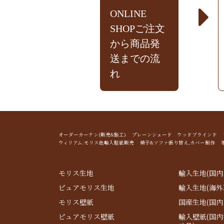
ONLINE
SHOPご注文
から商品発
送までの流
れ
オーダーカーテン(販売&施工) プレーンシェード ウッドブライン
ウィリアム.モリス他輸入壁紙販売 椅子&ソファ張り替え,カバー制作 
モリス生地
輸入生地(国内
ピュアモリス生地
輸入生地(海外
モリス壁紙
国産生地(国内
ピュアモリス壁紙
輸入壁紙(国