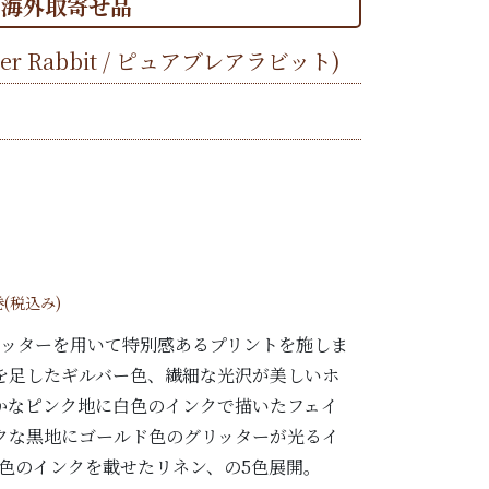
海外取寄せ品
Brer Rabbit / ピュアブレアラビット)
巻(税込み)
リッターを用いて特別感あるプリントを施しま
を足したギルバー色、繊細な光沢が美しいホ
かなピンク地に白色のインクで描いたフェイ
クな黒地にゴールド色のグリッターが光るイ
麻色のインクを載せたリネン、の5色展開。