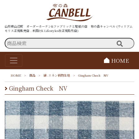
山形県山辺町 オーダーカーテン&ファブリックと壁紙の店 布の森キャンベル (ウィリアム
モリス正規販売店 . 米国P/K Lifestyles社正規取引店)
HOME
HOME
>
商品
>
綿 .リネン柄物生地
>
Gingham Check NV
Gingham Check NV