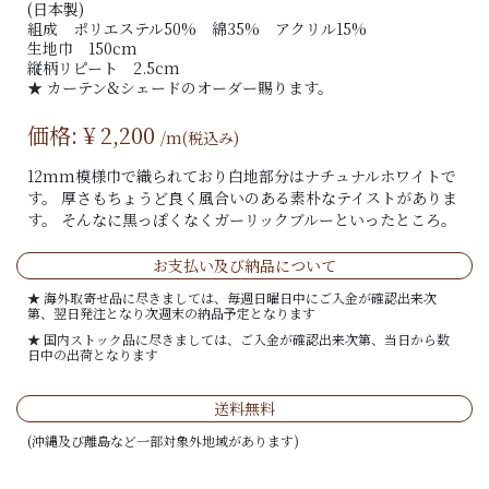
(日本製)
組成 ポリエステル50% 綿35% アクリル15%
生地巾 150cm
縦柄リピート 2.5cm
★ カーテン&シェードのオーダー賜ります。
価格: ¥
2,200
/m(税込み)
12mm模様巾で織られており白地部分はナチュナルホワイトで
す。 厚さもちょうど良く風合いのある素朴なテイストがありま
す。 そんなに黒っぽくなくガーリックブルーといったところ。
お支払い及び納品について
★ 海外取寄せ品に尽きましては、毎週日曜日中にご入金が確認出来次
第、翌日発注となり次週末の納品予定となります
★ 国内ストック品に尽きましては、ご入金が確認出来次第、当日から数
日中の出荷となります
送料無料
(沖縄及び離島など一部対象外地域があります)