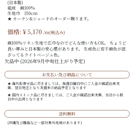
(日本製)
組成 麻100%
生地巾 150cm
★ カーテン&シェードのオーダー賜ります。
価格: ¥
5,170
/m(税込み)
麻100%リネン生地で広巾なのでどんな使い方もOK。 ちょうど
良い厚みと日本製の安心感があります。 生成色に若干麻色が混
ざってるライトベージュ色。
欠品中 (2026年9月中旬仕上がり予定)
お支払い及び納品について
★ 海外取寄せ品に尽きましては、毎週日曜日中にご入金が確認出来次
第、翌日発注となり次週末の納品予定となります
★ 国内ストック品に尽きましては、ご入金が確認出来次第、当日から数
日中の出荷となります
送料無料
(沖縄及び離島など一部対象外地域があります)