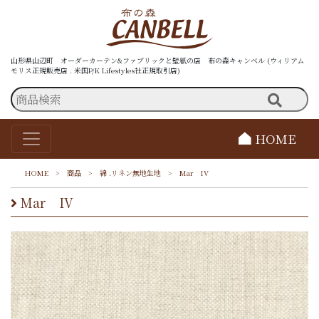
山形県山辺町 オーダーカーテン&ファブリックと壁紙の店 布の森キャンベル (ウィリアム
モリス正規販売店 . 米国P/K Lifestyles社正規取引店)
HOME
HOME
>
商品
>
綿 .リネン無地生地
>
Mar IV
Mar IV