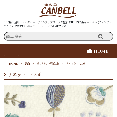
山形県山辺町 オーダーカーテン&ファブリックと壁紙の店 布の森キャンベル (ウィリアム
モリス正規販売店 . 米国P/K Lifestyles社正規取引店)
HOME
HOME
>
商品
>
綿 .リネン柄物生地
>
リエット 4256
リエット 4256