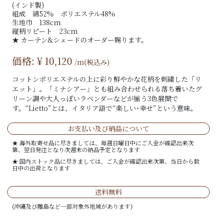
(インド製)
組成 綿52% ポリエステル48%
生地巾 138cm
縦柄リピート 23cm
★ カーテン&シェードのオーダー賜ります。
価格: ¥
10,120
/m(税込み)
コットンポリエステルの上に彩り鮮やかな花柄を刺繍した「リ
エット」。「ミナシアー」とも組み合わせられる落ち着いたグ
リーン調や大人っぽいラベンダーなどが揃う3色展開で
す。“Lietto”とは、イタリア語で“楽しい･幸せ”という意味。
お支払い及び納品について
★ 海外取寄せ品に尽きましては、毎週日曜日中にご入金が確認出来次
第、翌日発注となり次週末の納品予定となります
★ 国内ストック品に尽きましては、ご入金が確認出来次第、当日から数
日中の出荷となります
送料無料
(沖縄及び離島など一部対象外地域があります)