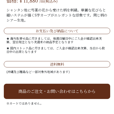
価格: ¥
11,880
/m(税込み)
シャンタン地に芍薬の花から受けた柄を刺繍。華麗な花びらと
細いステムが描くS字カーブがエレガントな印象です。同じ柄の
シアー生地。
お支払い及び納品について
★ 海外取寄せ品に尽きましては、毎週日曜日中にご入金が確認出来次
第、翌日発注となり次週末の納品予定となります
★ 国内ストック品に尽きましては、ご入金が確認出来次第、当日から数
日中の出荷となります
送料無料
(沖縄及び離島など一部対象外地域があります)
商品のご注文・お問い合わせはこちらから
※カートではありません。