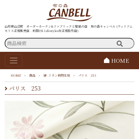
山形県山辺町 オーダーカーテン&ファブリックと壁紙の店 布の森キャンベル (ウィリアム
モリス正規販売店 . 米国P/K Lifestyles社正規取引店)
HOME
HOME
>
商品
>
綿 .リネン柄物生地
>
パリス 253
パリス 253